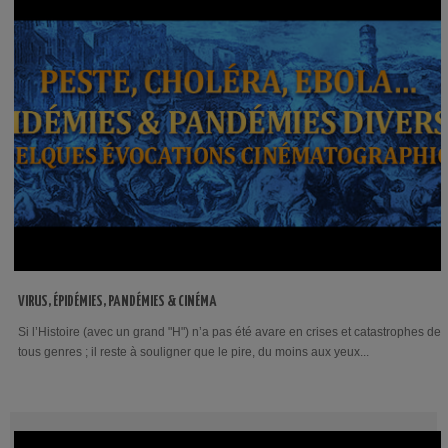
VIRUS, ÉPIDÉMIES, PANDÉMIES & CINÉMA
Si l’Histoire (avec un grand "H") n’a pas été avare en crises et catastrophes de
tous genres ; il reste à souligner que le pire, du moins aux yeux...