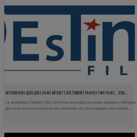
RETOUR VERS QUELQUES FILMS RÉCENTS DISTRIBUÉS PAR DESTINY FILMS… VOD
ET PLATEFORME !
Le distributeur Destiny Film, dont vous avez déjà vu passer quelques métrages
que nous avions eu le plaisir de commenter ici, nous rappelle que certains...