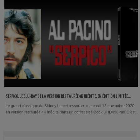
SERPICO, LE BLU-RAY DE LA VERSION RESTAURÉE 4K INÉDITE, EN ÉDITION LIMITÉE
STEELBOOK
Le grand classique de Sidney Lumet ressort ce mercredi 18 novembre 2020
en version restaurée 4K inédite dans un coffret steelBook UHD/Blu-ray. C’est...