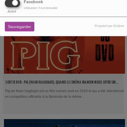
Facebook
Utilisation: Fonctionnalité
Activé
Propulsé par Orejime
Sauvegarder
SORTIE DVD : PIG (MANI HAGHIGHI), QUAND LE CINÉMA IRANIEN NOUS OFFRE UNE
BELLE PERLE.
Pig de Mani Haghighi est un film iranien sorti en 2018 et qui a été sélectionné
en compétition officielle à la Berlinale de la même...