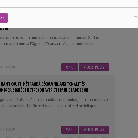
 - 09:00
0
VOIR PLUS
Pro
er
E RINTARO, NEZUMIKOZO JIROKICHI, DÉDIÉ À SADAO YAMANAKA
RIVER
ans paroles est un hommage au réalisateur japonais Sadao
prématurément à l’âge de 29 ans en Mandchourie lors de la...
 - 13:00
0
VOIR PLUS
ONNANT COURT-MÉTRAGE À DÉCOUVRIR, AUX TONALITÉS
OMBRES, SIGNÉ DE NOTRE COMPATRIOTE PAUL CHADEISSON
ne avec Solstice 5, un splendide court-métrage où l’on retrouve
tions visuelles. Le film est visible sur la toile et ne fait que...
 - 18:00
0
VOIR PLUS