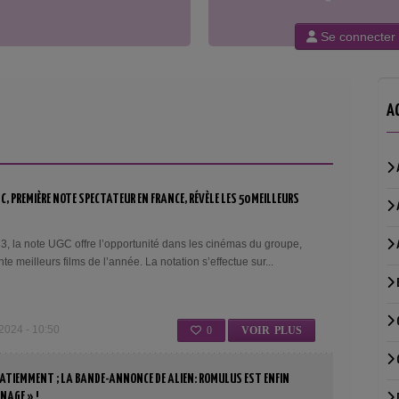
Se connecter
A
GC, PREMIÈRE NOTE SPECTATEUR EN FRANCE, RÉVÈLE LES 50 MEILLEURS
3, la note UGC offre l’opportunité dans les cinémas du groupe,
te meilleurs films de l’année. La notation s’effectue sur...
24 - 10:50
0
VOIR PLUS
ATIEMMENT ; LA BANDE-ANNONCE DE ALIEN: ROMULUS EST ENFIN
ÉNAGE » !