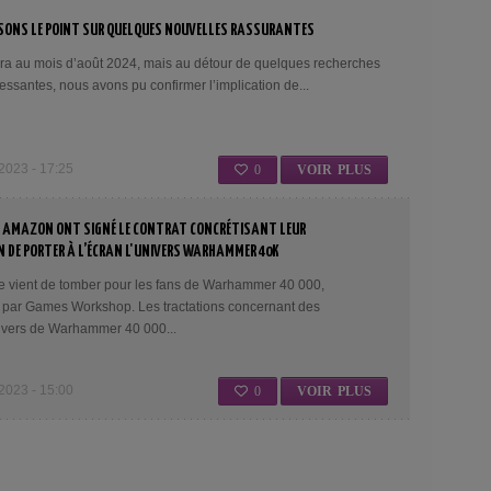
ISONS LE POINT SUR QUELQUES NOUVELLES RASSURANTES
ira au mois d’août 2024, mais au détour de quelques recherches
ressantes, nous avons pu confirmer l’implication de...
23 - 17:25
0
VOIR PLUS
AMAZON ONT SIGNÉ LE CONTRAT CONCRÉTISANT LEUR
 DE PORTER À L’ÉCRAN L'UNIVERS WARHAMMER 40K
 vient de tomber pour les fans de Warhammer 40 000,
e par Games Workshop. Les tractations concernant des
nivers de Warhammer 40 000...
23 - 15:00
0
VOIR PLUS