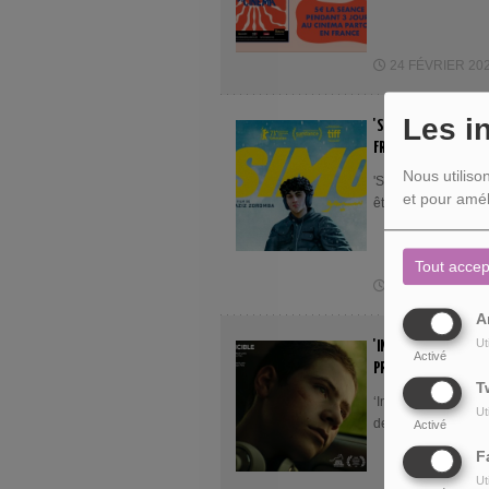
24 FÉVRIER 2024
Les i
'SIMO', UN INCROYA
FRATERNITÉ ET IDENT
Nous utiliso
'SIMO' le film de A
et pour amél
être l’impact des je
Tout accep
02 FÉVRIER 2024
A
Ut
'INVINCIBLE', LE CO
Activé
PROCHAINE CÉRÉMONI
T
‘Invincible’ est un
Ut
dernières heures d
Activé
F
Ut