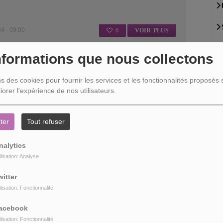
 - 09:00
0
VOIR PLUS
nformations que nous collectons
BLE COURT-MÉTRAGE QUI NOUS PARLE TOUT À LA FOIS D’HUMANITÉ, DE
ITÉ, SIGNÉ AZIZ ZOROMBA !
P
ns des cookies pour fournir les services et les fonctionnalités proposés s
ziz Zoromba est un court métrage qui nous montre ce que pourrait
iorer l'expérience de nos utilisateurs.
ux en ligne, avec les possibilités d’endoctrinement sur des...
ter
Tout refuser
 - 09:00
0
VOIR PLUS
nalytics
ilisation: Analyse
URT MÉTRAGE DE VINCENT RENÉ-LORTIE SÉLECTIONNÉ POUR LA
E DES OSCARS
witter
 court métrage d’une grande puissance, une immersion dans les
ilisation: Fonctionnalité
u jeune Marc-Antoine Bernier décédé à...
acebook
ilisation: Fonctionnalité