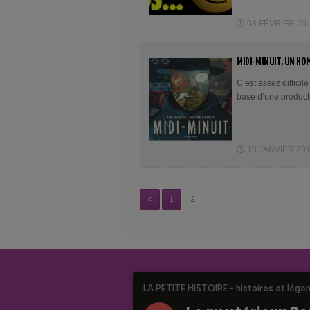
08 FÉVRIER 2019
MIDI-MINUIT, UN HOM
C’est assez difficil
base d’une product
10 JANVIER 2019
<
1
2