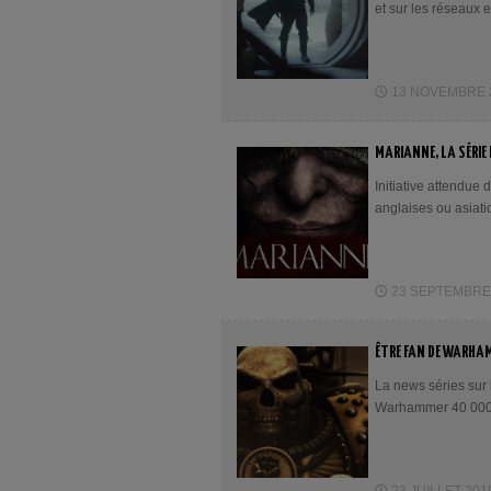
et sur les réseaux ex
13 NOVEMBRE 20
MARIANNE, LA SÉRIE
Initiative attendue
anglaises ou asiati
23 SEPTEMBRE 2
ÊTRE FAN DE WARHAM
La news séries sur l
Warhammer 40 000 v