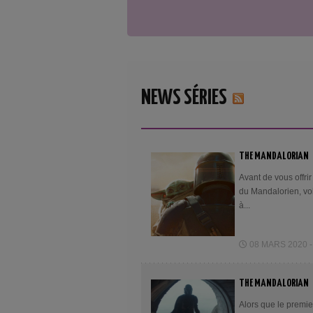
NEWS SÉRIES
THE MANDALORIAN
Avant de vous offri
du Mandalorien, voi
à...
08 MARS 2020 -
THE MANDALORIAN
Alors que le premie