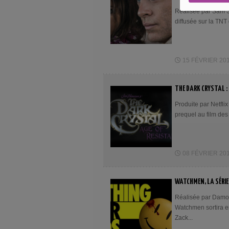
Réalisée par Sam Sh
diffusée sur la TNT 
15 FÉVRIER 2019
THE DARK CRYSTAL :
Produite par Netflix
prequel au film des
08 FÉVRIER 2019
WATCHMEN, LA SÉRIE 
Réalisée par Damon 
Watchmen sortira en
Zack...