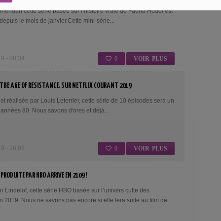
eridan cette série basée sur l’histoire vraie de Fauna Hodel est
depuis le mois de janvier.Cette mini-série...
 - 08:34
0
VOIR PLUS
 THE AGE OF RESISTANCE, SUR NETFLIX COURANT 2019
 et réalisée par Louis Leterrier, cette série de 10 épisodes sera un
 années 80. Nous savons d'ores et déjà...
 - 16:08
0
VOIR PLUS
PRODUITE PAR HBO ARRIVE EN 2109 !
Lindelof, cette série HBO basée sur l’univers culte des
 2019. Nous ne savons pas encore si elle fera suite au film de