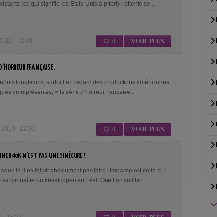
istants (ce qui signifie les Etats-Unis à priori), l'attente se...
19 - 12:00
0
VOIR PLUS
 D’HORREUR FRANÇAISE.
 depuis longtemps, surtout en regard des productions américaines,
ques omniprésentes, « la série d’horreur française...
019 - 12:30
0
VOIR PLUS
MER 40K N’EST PAS UNE SINÉCURE !
aquelle il ne fallait absolument pas faire l’impasse est celle-ci :
a connaître un développement réel. Que l’on soit fan...