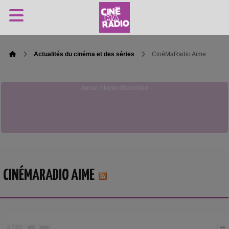
Actualités du cinéma et des séries
CinéMaRadio Aime
Aucun player disponible
CINÉMARADIO AIME