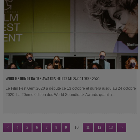
WORLD SOUNDTRACKS AWARDS : DU 22 AU 24 OCTOBRE 2020
Le Film Fest Gent 2020 a débuté ce 13 octobre et durera jusqu’au 24 octobre
2020​. La 20ème édition des World Soundtrack Awards quant à...
<
4
5
6
7
8
9
10
11
12
13
>