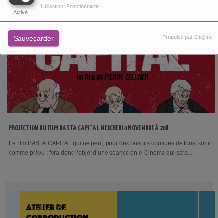
Utilisation: Fonctionnalité
Activé
Propulsé par Orejime
Sauvegarder
PROJECTION DU FILM BASTA CAPITAL MERCREDI 4 NOVEMBRE À 20H
Le film BASTA CAPITAL qui ne peut, pour des raisons connues de tous, sortir
comme prévu ; fera donc l’objet d’une séance en e-Cinéma qui sera...