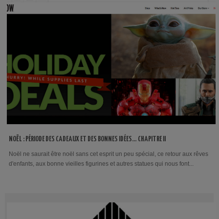
NOËL : PÉRIODE DES CADEAUX ET DES BONNES IDÉES… CHAPITRE II
Noël ne saurait être noël sans cet esprit un peu spécial, ce retour aux rêves
d'enfants, aux bonne vieilles figurines et autres statues qui nous font...