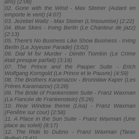
ans) (2:08)
02. Gone with the Wind - Max Steiner (Autant en
emporte le vent) (4:07)
03. Jezebel Waltz - Max Steiner (L'Insoumise) (2:22)
04. Blue Skies - Irving Berlin (Le Chanteur de jazz)
(2:13)
05. There's No Business Like Show Business - Irving
Berlin (La Joyeuse Parade) (3:02)
06. Dial M for Murder - Dimitri Tiomkin (Le Crime
était presque parfait) (3:18)
07. The Prince and the Pauper Suite - Erich
Wolfgang Korngold (Le Prince et le Pauvre) (4:59)
08. The Brothers Karamazov - Bronisław Kaper (Les
Frères Karamazov) (3:28)
09. The Bride of Frankenstein Suite - Franz Waxman
(La Fiancée de Frankenstein) (5:26)
10. Rear Window theme (Lisa) - Franz Waxman
(Fenêtre sur cour) (2:58)
11. A Place in the Sun Suite - Franz Waxman (Une
place au soleil) (8:17)
12. The Ride to Dubno - Franz Waxman (Taras
Bulba) (3:41)