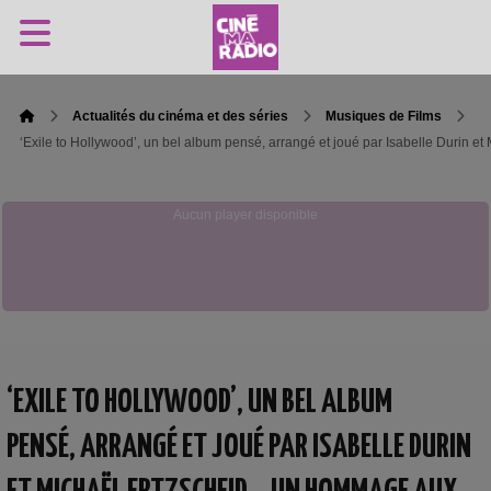
Actualités du cinéma et des séries
Musiques de Films
‘Exile to Hollywood’, un bel album pensé, arrangé et joué par Isabelle Durin
Aucun player disponible
‘EXILE TO HOLLYWOOD’, UN BEL ALBUM
PENSÉ, ARRANGÉ ET JOUÉ PAR ISABELLE DURIN