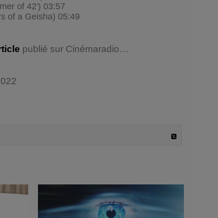
er of 42') 03:57
rs of a Geisha) 05:49
rticle
publié sur Cinémaradio…
2022