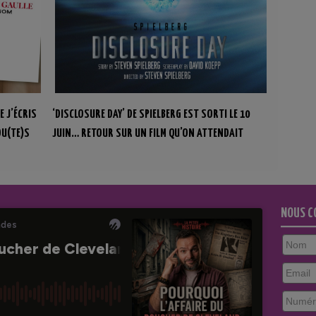
E J’ÉCRIS
‘DISCLOSURE DAY’ DE SPIELBERG EST SORTI LE 10
OU(TE)S
JUIN… RETOUR SUR UN FILM QU’ON ATTENDAIT
IMPATIEMMENT !
NOUS C