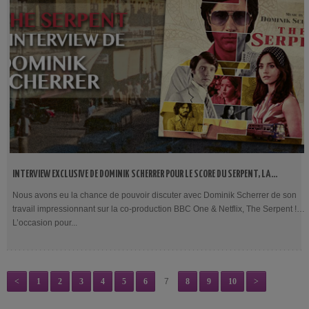
INTERVIEW EXCLUSIVE DE DOMINIK SCHERRER POUR LE SCORE DU SERPENT, LA
SÉRIE CO-PRODUITE PAR BBC ONE & NETFLIX
Nous avons eu la chance de pouvoir discuter avec Dominik Scherrer de son
travail impressionnant sur la co-production BBC One & Netflix, The Serpent !
L’occasion pour...
<
1
2
3
4
5
6
7
8
9
10
>