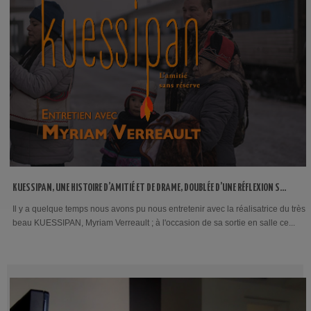
KUESSIPAN, UNE HISTOIRE D’AMITIÉ ET DE DRAME, DOUBLÉE D’UNE RÉFLEXION SUR
NOTRE MONDE… INTERVIEW DE MYRIAM VERREAULT
Il y a quelque temps nous avons pu nous entretenir avec la réalisatrice du très
beau KUESSIPAN, Myriam Verreault ; à l'occasion de sa sortie en salle ce...