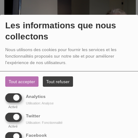
Les informations que nous
collectons
Nous utilisons des cookies pour fournir les services et les
fonctionnalités proposés sur notre site et pour améliorer
l'expérience de nos utilisateurs.
Tout accepter
Tout refuser
JAMES NEWTON HOWARD EST UN GRAND CONTEUR : RENCONTRE AVEC PETE
ANTHONY (PAR DAVID-EMMANUEL THOMAS)
Écoutez 'Flow Like Water', 'The Hand of Fates', 'Maleficent Flies' ou 'Rebels
Analytics
Attack' et vous comprendrez pourquoi les œuvres de James Newton Howard
Utilisation: Analyse
ont toujours...
Activé
Twitter
Utilisation: Fonctionnalité
Activé
Facebook