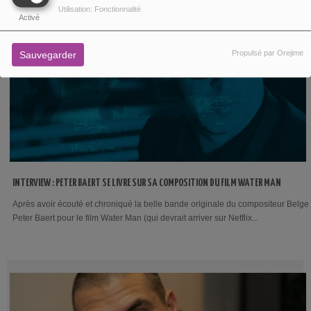
Utilisation: Fonctionnalité
Activé
Propulsé par Orejime
Sauvegarder
INTERVIEW : PETER BAERT SE LIVRE SUR SA COMPOSITION DU FILM WATER MAN
Après avoir écouté et chroniqué la belle bande originale du compositeur Belge
Peter Baert pour le film Water Man (qui devrait arriver sur Netflix...