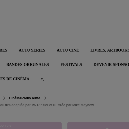
RES
ACTU SÉRIES
ACTU CINÉ
LIVRES, ARTBOOKS
BANDES ORIGINALES
FESTIVALS
DEVENIR SPONS
TES DE CINÉMA
CinéMaRadio Aime
 du film adaptée par JW Rinzler et illustrée par Mike Mayhew
ponible