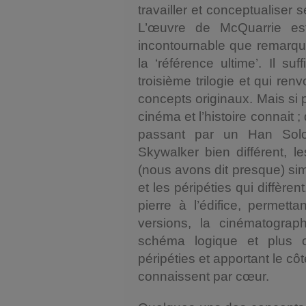
travailler et conceptualiser 
L’œuvre de McQuarrie es
incontournable que remarquabl
la ‘référence ultime’. Il su
troisième trilogie et qui ren
concepts originaux. Mais si 
cinéma et l’histoire connait
passant par un Han Solo 
Skywalker bien différent, 
(nous avons dit presque) simi
et les péripéties qui diffèr
pierre à l’édifice, permet
versions, la cinématograp
schéma logique et plus co
péripéties et apportant le c
connaissent par cœur.