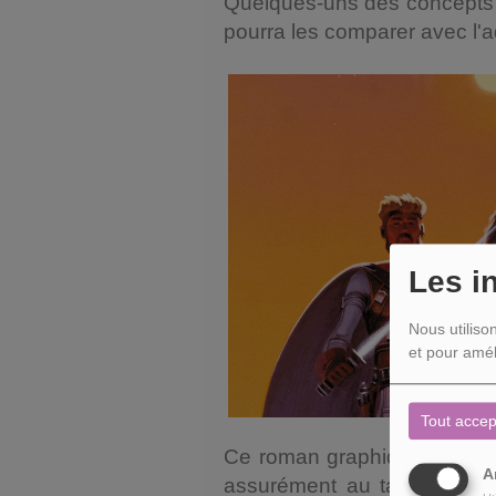
Quelques-uns des concepts 
pourra les comparer avec l'a
Les i
Nous utiliso
et pour amél
Tout accep
Ce roman graphique est d'un 
A
assurément au talent hors