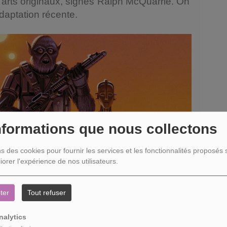
arts originaux, signés Ralph McQuarrie. On
daptation récente.
nformations que nous collectons
ns des cookies pour fournir les services et les fonctionnalités proposés s
iorer l'expérience de nos utilisateurs.
ter
Tout refuser
niveau qualitatif hors norme, et on le doit
nalytics
 pair de Mike Mayhew secondé ici par JW