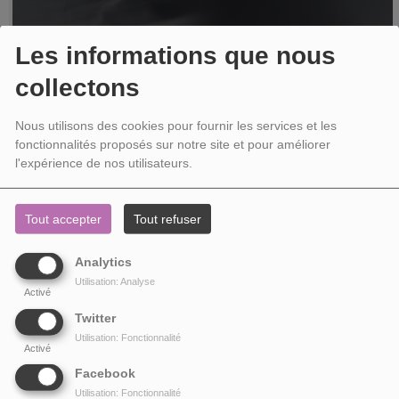
Les informations que nous
collectons
Nous utilisons des cookies pour fournir les services et les
fonctionnalités proposés sur notre site et pour améliorer
l'expérience de nos utilisateurs.
Tout accepter
Tout refuser
LE FANTÔME D'HOLLYWOOD
Analytics
Peg, le fantôme d'Hollywood Il existe un lieu iconique d’Hollywood qui lie
Utilisation: Analyse
Activé
complètement le cinéma et le paranormal. C'est le fameux panneau en lettre...
Twitter
Utilisation: Fonctionnalité
Activé
Facebook
Utilisation: Fonctionnalité