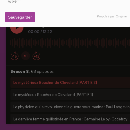
Activé
Propulsé par Orejime
Sauvegarder