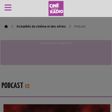
Actualités du cinéma et des séries
Podcast
Aucun player disponible
PODCAST