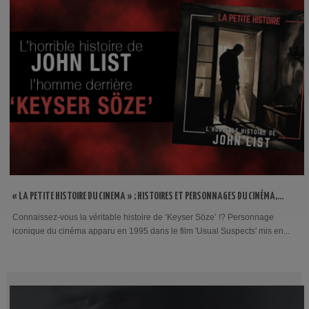
« LA PETITE HISTOIRE DU CINEMA » ; HISTOIRES ET PERSONNAGES DU CINÉMA,
QUI A INSPIRÉ LE PERSONNAGE DE KEYSER SÖZE ?
Connaissez-vous la véritable histoire de ‘Keyser Söze’ !? Personnage
iconique du cinéma apparu en 1995 dans le film 'Usual Suspects' mis en...