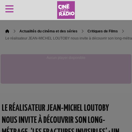
Actualités du cinéma et des séries
Critiques de Films
Le réalisateur JEAN-MICHEL LOUTOBY nous invite à découvrir son long-métrage
Aucun player disponible
LE RÉALISATEUR JEAN-MICHEL LOUTOBY
NOUS INVITE À DÉCOUVRIR SON LONG-