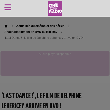
Actualités du cinéma et des séries
A voir absolument en DVD ou Blu-Ray
‘Last Dance !’, le film de Delphine Lehericey arrive en DVD !
Aucun player disponible
‘LAST DANCE !’, LE FILM DE DELPHINE
LEHERICEY ARRIVE EN DVD !