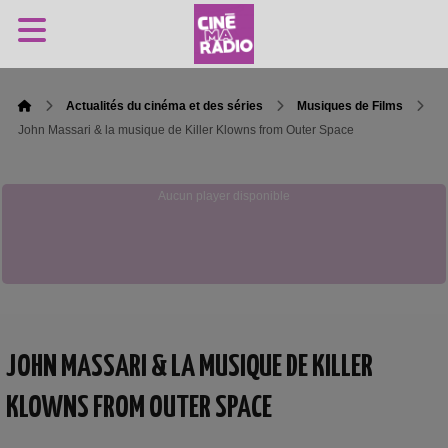
Actualités du cinéma et des séries
Musiques de Films
John Massari & la musique de Killer Klowns from Outer Space
Aucun player disponible
JOHN MASSARI & LA MUSIQUE DE KILLER
KLOWNS FROM OUTER SPACE