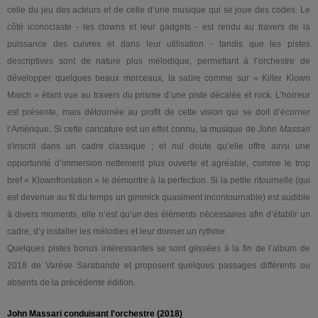
celle du jeu des acteurs et de celle d’une musique qui se joue des codes. Le
côté iconoclaste - les clowns et leur gadgets - est rendu au travers de la
puissance des cuivres et dans leur utilisation - tandis que les pistes
descriptives sont de nature plus mélodique, permettant à l’orchestre de
développer quelques beaux morceaux, la satire comme sur « Killer Klown
March » étant vue au travers du prisme d’une piste décalée et rock. L’horreur
est présente, mais détournée au profit de cette vision qui se doit d’écorner
l’Amérique. Si cette caricature est un effet connu, la musique de
John Massari
s'inscrit dans un cadre classique ; et nul doute qu’elle offre ainsi une
opportunité d’immersion nettement plus ouverte et agréable, comme le trop
bref « Klownfrontation » le démontre à la perfection. Si la petite ritournelle (qui
est devenue au fil du temps un gimmick quasiment incontournable) est audible
à divers moments, elle n’est qu’un des éléments nécessaires afin d’établir un
cadre, d’y installer les mélodies et leur donner un rythme.
Quelques pistes bonus intéressantes se sont glissées à la fin de l’album de
2018 de Varèse Sarabande et proposent quelques passages différents ou
absents de la précédente édition.
John Massari conduisant l'orchestre (2018)