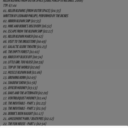
KILLER KLOWNS FROM OUTER SPACE (LABEL PERCEPTO RECORDS. 2006)
TTP: 67:44
01. KILLER KLOWNS (FROM OUTER SPACE) (04:35)
WRITTEN BY LEONARD PHILLIPS; PERFORMED BY THE DICKIES
02. HIDDEN KLOWN SHIP (02:55)
03. MIKE AND DEBBIE'S DISCOVERY (06:52)
04. ESCAPE FROM THE KLOWN SHIP (02:17)
05. KILLER KLOWN MARCH (00:42)
06. VISIT TO THE DRUGSTORE (00:49)
07. GALACTIC GLOBE THEATRE (01:23)
08. THE EMPTY FOREST (01:02)
09. KNOCK MY BLOCK OFF (00:34)
10. LITTLE GIRL TOO KLOSE (00:59)
11. TOP OF THE WORLD (02:00)
12. MUSCLE KLOWN KAR (01:06)
13. GROWING KORN (02:05)
14. SHADOW SHOW (01:56)
15. OFFICER MOONEY (03:13)
16. DAVE AND THE AFTERMATH (02:20)
17. VENTRILOQUIST MOONEY (01:44)
18. THE INEVITABLE - PART 1 (01:23)
19. THE INEVITABLE - PART 2 (01:54)
20. DEBBIE'S BEEN KAUGHT (01:17)
21. AMUSEMENT PARK / DEATH PIES (02:12)
22. THE FUN HOUSE - PART 1 (02:34)