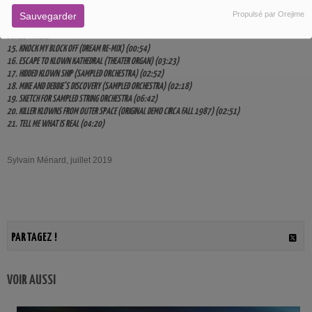
13. ESCAPE FROM KLOWN KATHEDRAL (03:18)
Propulsé par Orejime
Sauvegarder
14. FINAL KLOWNFRONTATION (04:04)
BONUS TRACKS
15. KNOCK MY BLOCK OFF (DREAM RE-MIX) (00:54)
16. ESCAPE TO KLOWN KATHEDRAL (THEATER ORGAN) (03:23)
17. HIDDED KLOWN SHIP (SAMPLED ORCHESTRA) (02:52)
18. MIKE AND DEBBIE’S DISCOVERY (SAMPLED ORCHESTRA) (02:18)
19. SKETCH FOR SAMPLED STRING ORCHESTRA (06:42)
20. KILLER KLOWNS FROM OUTER SPACE (ORIGINAL DEMO CIRCA FALL 1987) (02:51)
21. TELL ME WHAT IS REAL (04:20)
Sylvain Ménard, juillet 2019
PARTAGEZ !
VOIR AUSSI