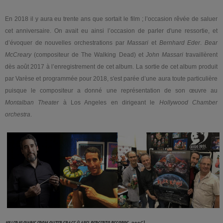
En 2018 il y aura eu trente ans que sortait le film ; l’occasion rêvée de saluer
cet anniversaire. On avait eu ainsi l’occasion de parler d'une ressortie, et
d’évoquer de nouvelles orchestrations par
Massari
et
Bernhard Eder
.
Bear
McCreary
(compositeur de The Walking Dead) et
John Massari
travaillèrent
dès août 2017 à l’enregistrement de cet album. La sortie de cet album produit
par Varèse et programmée pour 2018, s'est parée d’une aura toute particulière
puisque le compositeur a donné une représentation de son œuvre au
Montalban Theater
à Los Angeles en dirigeant le
Hollywood Chamber
orchestra
.