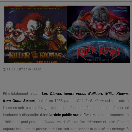
22 JUILLET 2019 - 14:00
Film totalement à part,
Les Clowns tueurs venus d'ailleurs
(
Killer Klowns
from Outer Space
) réalisé en 1988 par les
Chiodo Brothers
est une ode à
l’humour noir, à ces métrages qui ont bercé notre enfance et qui peu à peu ont
tendance à disparaître (
Lire l’article publié sur le film
). Mais nous sommes en
1988 et le parti-pris des
Chiodo
est d’offrir un film référencé et culte. Encore
aujourd’hui il est la preuve que l’on sait additionner la qualité du métrage à