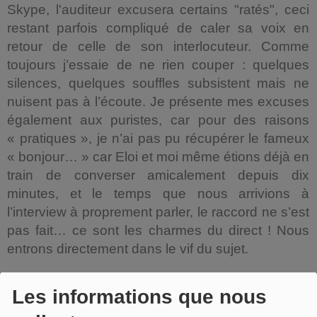
Skype, l'auditeur excusera certains "ratés", ceci
restant parfois compliqué de caler sa voix en
retour de celle de son interlocuteur. Comme
toujours j’essaie de ne rien couper : quelques
silences, quelques souffles subsistent mais ne
nuisent pas à l’écoute. Je présente mes excuses
également aux puristes, car pour des raisons
« pratiques », je n’ai pas pu récupérer le fameux
« bonjour… » car Eloi et moi même étions déjà en
train de converser amicalement depuis dix
minutes, et le temps que nous arrivions à
l’interview à proprement parler, le raccord ne s’est
pas fait… ce sont les charmes du direct ! Nous
entrons directement dans le vif du sujet.
Les informations que nous
L'interview :