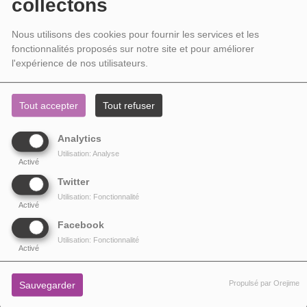
collectons
Sylvain Ménard, décembre 2020
Nous utilisons des cookies pour fournir les services et les
fonctionnalités proposés sur notre site et pour améliorer
l'expérience de nos utilisateurs.
(crédit photo : Eloi Ragot © Arthurs H)
Tout accepter
Tout refuser
Analytics
Utilisation: Analyse
PARTAGEZ !
Activé
Twitter
Utilisation: Fonctionnalité
VOIR AUSSI
Activé
Facebook
Utilisation: Fonctionnalité
Activé
Propulsé par Orejime
Sauvegarder