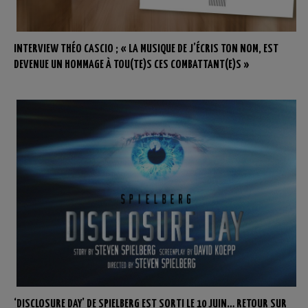
INTERVIEW THÉO CASCIO ; « LA MUSIQUE DE J’ÉCRIS TON NOM, EST
DEVENUE UN HOMMAGE À TOU(TE)S CES COMBATTANT(E)S »
‘DISCLOSURE DAY’ DE SPIELBERG EST SORTI LE 10 JUIN… RETOUR SUR