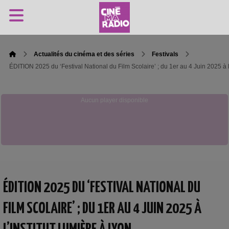
Actualités du cinéma et des séries
Festivals
ÉDITION 2025 du ‘Festival National du Film Scolaire’ ; du 1er au 4 Juin 2025 à l
Aucun player disponible
ÉDITION 2025 DU ‘FESTIVAL NATIONAL DU
FILM SCOLAIRE’ ; DU 1ER AU 4 JUIN 2025 À