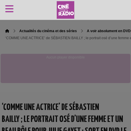
Actualités du cinéma et des séries
A voir absolument en DVD
‘COMME UNE ACTRICE’ de SÉBASTIEN BAILLY ; le portrait osé d’une femme et 
Aucun player disponible
‘COMME UNE ACTRICE’ DE SÉBASTIEN
BAILLY ; LE PORTRAIT OSÉ D’UNE FEMME ET UN