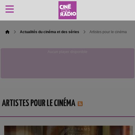
Actualités du cinéma et des séries
Artistes pour le cinéma
Aucun player disponible
ARTISTES POUR LE CINÉMA