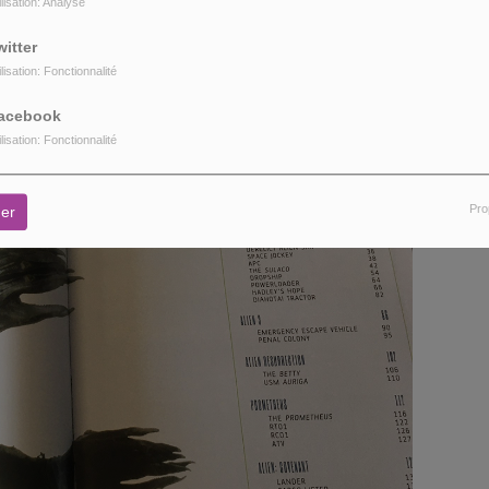
ilisation: Analyse
els dédiés à cet univers si riche.
witter
ilisation: Fonctionnalité
acebook
ilisation: Fonctionnalité
Pro
er