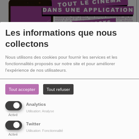
Les informations que nous
collectons
Nous utilisons des cookies pour fournir les services et les
fonctionnalités proposés sur notre site et pour améliorer
l'expérience de nos utilisateurs.
Tout accepter
Tout refuser
LE CINÉMA DANS VOTRE POCHE
L'application Cinémaradio est désormais disponible en téléchargement
Analytics
gratuit...
Utilisation: Analyse
Activé
Twitter
Utilisation: Fonctionnalité
Activé