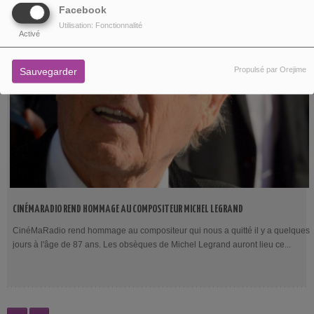
Facebook
Utilisation: Fonctionnalité
Activé
Propulsé par Orejime
Sauvegarder
CINÉMARADIO REND HOMMAGE AU COMPOSITEUR MICHEL LEGRAND
CinéMaRadio rend hommage au compositeur qui nous a quitté il y a quelques
jours à l'âge de 87 ans. Les obsèques de Michel Legrand auront lieu ce...