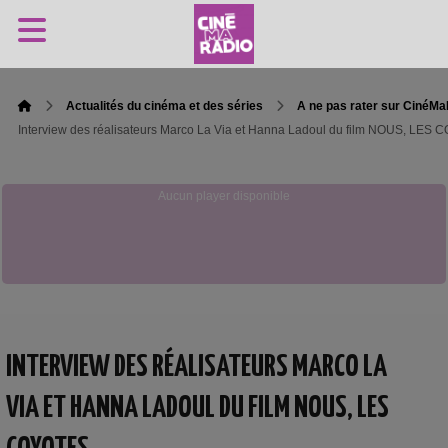
Actualités du cinéma et des séries
A ne pas rater sur CinéM
Interview des réalisateurs Marco La Via et Hanna Ladoul du film NOUS, LES
Aucun player disponible
INTERVIEW DES RÉALISATEURS MARCO LA
VIA ET HANNA LADOUL DU FILM NOUS, LES