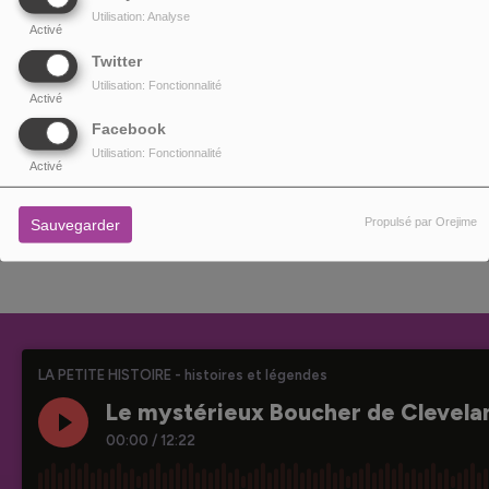
réalisateur Marco La Via se sont confiés sur les secrets du tournage et ont
Utilisation: Analyse
refait le film pour les auditeurs de Cinémaradio!!! C'est cadeau les copains. Le
Activé
replay de ce joli moment de cinéma audio sera à podcaster le lendemain,
Twitter
lundi 25 Mars.
Utilisation: Fonctionnalité
Activé
Facebook
Utilisation: Fonctionnalité
Activé
PARTAGEZ !
Propulsé par Orejime
Sauvegarder