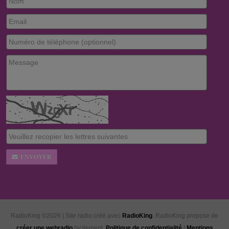
ENVOYER
RadioKing ©2026 | Site radio créé avec
RadioKing
. RadioKing propose de
créer une webradio
facilement.
Politique de confidentialité
|
Mentions