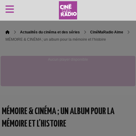
Actualités du cinéma et des séries
CinéMaRadio Aime
MÉMOIRE & CINÉMA ; un album pour la mémoire et l’histoire
Aucun player disponible
MÉMOIRE & CINÉMA ; UN ALBUM POUR LA
MÉMOIRE ET L’HISTOIRE