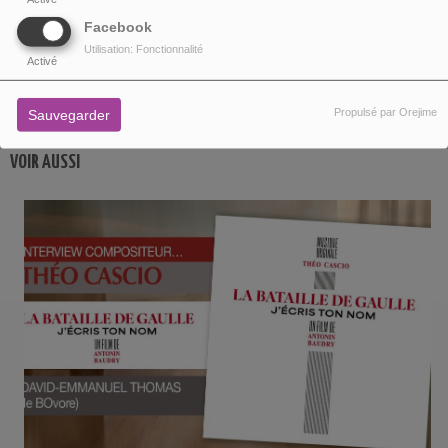
Facebook
Utilisation: Fonctionnalité
Activé
PARTAGEZ !
Propulsé par Orejime
Sauvegarder
VOIR AUSSI