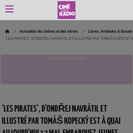
Actualités du cinéma et des séries
Livres, Artbooks & Essais
‘LES PIRATES’, D’ONDŘEJ NAVRÁTIL ET ILLUSTRÉ PAR TOMÁŠ KOPEC
Aucun player disponible
‘LES PIRATES’, D’ONDŘEJ NAVRÁTIL ET
ILLUSTRÉ PAR TOMÁŠ KOPECKÝ EST À QUAI