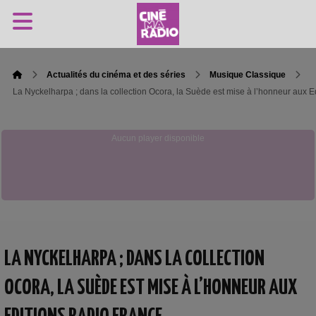
Actualités du cinéma et des séries
Musique Classique
La Nyckelharpa ; dans la collection Ocora, la Suède est mise à l’honneur aux 
Aucun player disponible
LA NYCKELHARPA ; DANS LA COLLECTION
OCORA, LA SUÈDE EST MISE À L’HONNEUR AUX