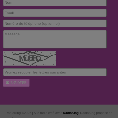
ENVOYER
RadioKing ©2026 | Site radio créé avec
RadioKing
. RadioKing propose de