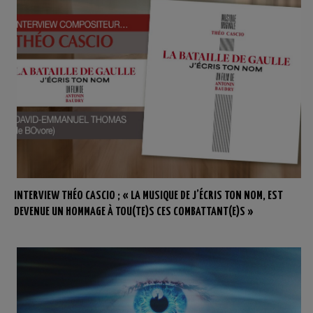
INTERVIEW THÉO CASCIO ; « LA MUSIQUE DE J’ÉCRIS TON NOM, EST
DEVENUE UN HOMMAGE À TOU(TE)S CES COMBATTANT(E)S »