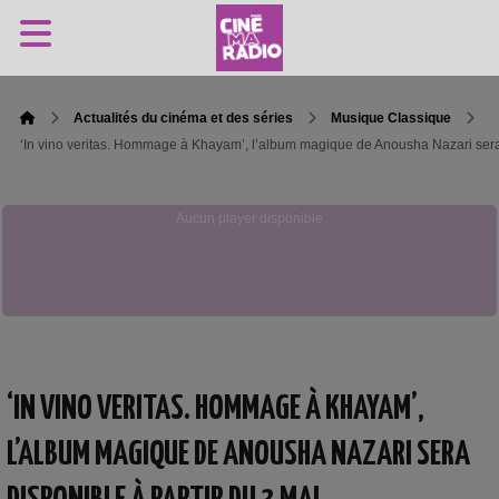
Actualités du cinéma et des séries
Musique Classique
‘In vino veritas. Hommage à Khayam’, l’album magique de Anousha Nazari sera 
Aucun player disponible
‘IN VINO VERITAS. HOMMAGE À KHAYAM’,
L’ALBUM MAGIQUE DE ANOUSHA NAZARI SERA