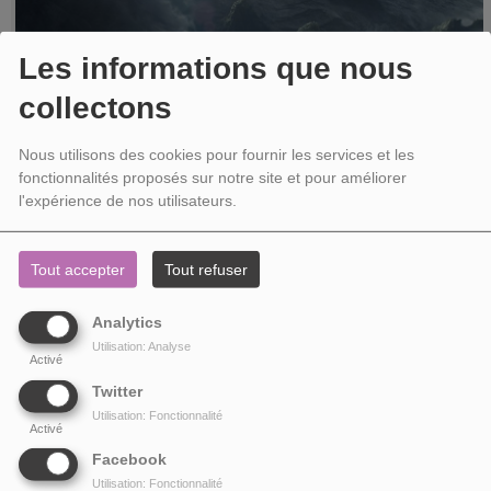
Les informations que nous
collectons
Nous utilisons des cookies pour fournir les services et les
fonctionnalités proposés sur notre site et pour améliorer
l'expérience de nos utilisateurs.
Tout accepter
Tout refuser
PERDUS DANS L’ESPACE : LES SAISONS I & II
Analytics
Il est temps de revenir sur Lost in Space, la série diffusée sur Netflix, tandis
Utilisation: Analyse
Activé
que la seconde saison vient de sortir. Si nous avons toujours quelques
retenues ou...
Twitter
Utilisation: Fonctionnalité
Activé
Facebook
Utilisation: Fonctionnalité