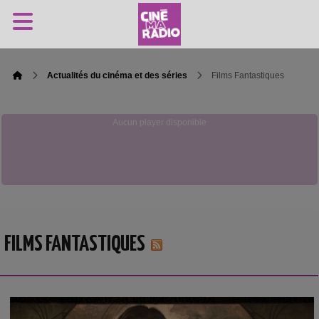
Actualités du cinéma et des séries
Films Fantastiques
Aucun player disponible
FILMS FANTASTIQUES