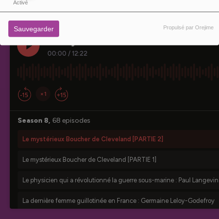
Activé
Propulsé par Orejime
Sauvegarder