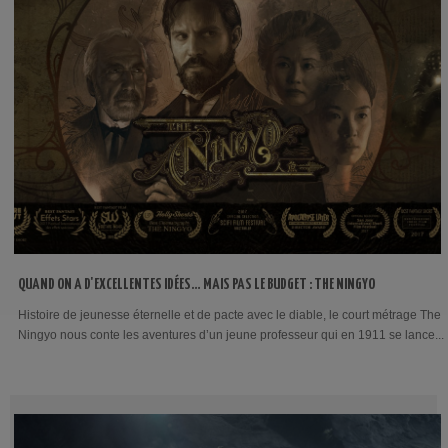
QUAND ON A D'EXCELLENTES IDÉES… MAIS PAS LE BUDGET : THE NINGYO
Histoire de jeunesse éternelle et de pacte avec le diable, le court métrage The
Ningyo nous conte les aventures d’un jeune professeur qui en 1911 se lance...