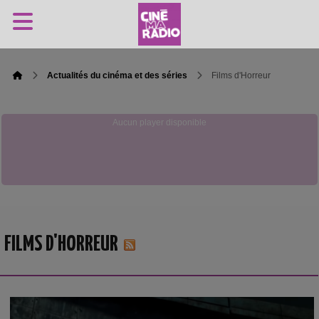
Actualités du cinéma et des séries
Films d'Horreur
Aucun player disponible
FILMS D'HORREUR