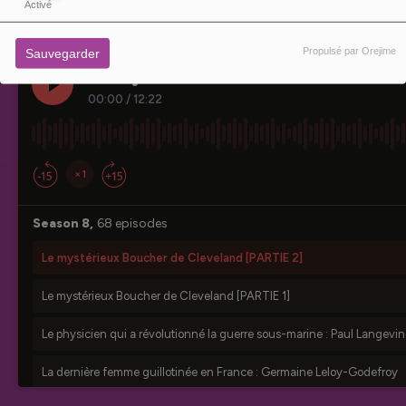
Activé
Propulsé par Orejime
Sauvegarder