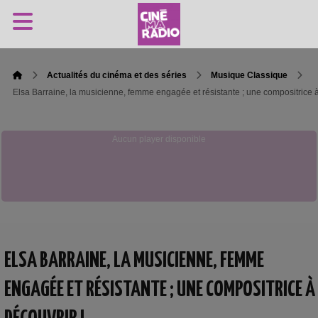
Actualités du cinéma et des séries
Musique Classique
Elsa Barraine, la musicienne, femme engagée et résistante ; une compositrice à
Aucun player disponible
ELSA BARRAINE, LA MUSICIENNE, FEMME
ENGAGÉE ET RÉSISTANTE ; UNE COMPOSITRICE À